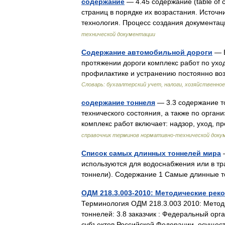
содержание
— 4.45 содержание (table of 
страниц в порядке их возрастания. Исто
технология. Процесс создания документ
технической документации
Содержание автомобильной дороги
— В
протяжении дороги комплекс работ по ухо
профилактике и устранению постоянно в
Словарь: бухгалтерский учет, налоги, хозяйственное
содержание тоннеля
— 3.3 содержание т
технического состояния, а также по орга
комплекс работ включает: надзор, уход,
справочник терминов нормативно-технической доку
Список самых длинных тоннелей мира
—
используются для водоснабжения или в т
тоннели). Содержание 1 Самые длинные т
ОДМ 218.3.003-2010: Методические ре
Терминология ОДМ 218.3.003 2010: Мето
тоннелей: 3.8 заказчик : Федеральный орг
субъектов Российской Федерации, осущ