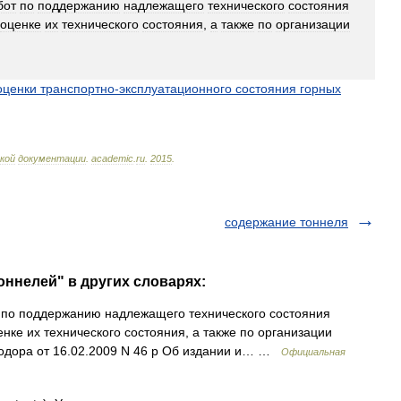
бот
по
поддержанию
надлежащего
технического
состояния
оценке
их
технического
состояния
,
а
также
по
организации
оценки
транспортно
-
эксплуатационного
состояния
горных
кой
документации
.
academic
.
ru
.
2015
.
содержание тоннеля
оннелей" в других словарях:
 по поддержанию надлежащего технического состояния
енке их технического состояния, а также по организации
тодора от 16.02.2009 N 46 р Об издании и… …
Официальная