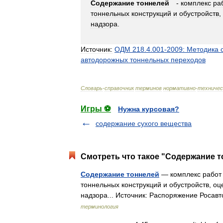
**
Содержание
тоннелей
-
комплекс
ра
тоннельных
конструкций
и
обустройств
,
надзора
.
Источник:
ОДМ
218
.
4
.
001
-
2009:
Методика
автодорожных
тоннельных
переходов
Словарь
-
справочник
терминов
нормативно
-
техничес
Игры ⚽
Нужна курсовая?
содержание сухого вещества
Смотреть что такое "Содержание т
Содержание тоннелей
— комплекс работ
тоннельных конструкций и обустройств, оц
надзора... Источник: Распоряжение Росав
терминология