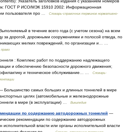
contents): Указатель заголовков издания с указанием номеров
чник: ГОСТ Р ИСО/МЭК 15910 2002: Информационная
ации пользователя про …
Словарь-справочник терминов нормативно-
ыполняемый в течение всего года (с учетом сезона) на всем
ду за дорогой, дорожными сооружениями и полосой отвода, по
озникающих мелких повреждений, по организации и… …
 право
оннеля : Комплекс работ по поддержанию надлежащего
низации и обеспечению безопасности дорожного движения;
 профилактику и техническое обслуживание… …
Словарь-
ментации
 Большинство самых больших и длинных тоннелей в мире
ранспортных целях (автомобильные и железнодорожные
оннели в мире (в эксплуатации) …
Википедия
комендации по содержанию автодорожных тоннелей
—
дические рекомендации по содержанию автодорожных
ан исполнительной власти или органы исполнительной власти
ествляющие функции по… …
Словарь-справочник терминов